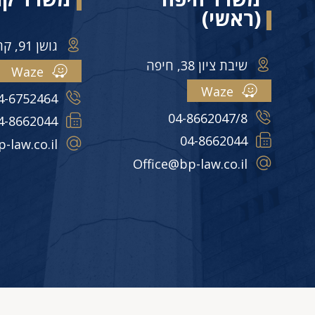
(ראשי)
גושן 91, קרית מוצקין
שיבת ציון 38, חיפה
Waze
Waze
4-6752464
04-8662047/8
4-8662044
04-8662044
-law.co.il
Office@bp-law.co.il