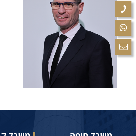
משרד חיפה
משרד קר