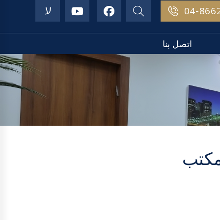
ע
04-866
اتصل بنا
كتب