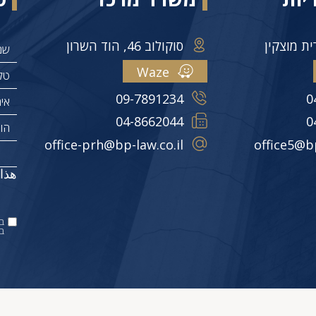
סוקולוב 46, הוד השרון
Waze
09-7891234
0
04-8662044
0
office-prh@bp-law.co.il
office5@bp
هذا
ב
בט