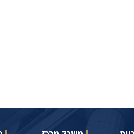
יות
משרד מרכז
ט