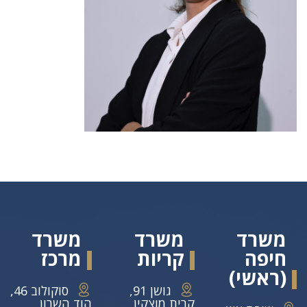
משרד
משרד
משרד
חיפה
קריות
מרכז
(ראשי)
גושן 91,
סוקולוב 46,
קרית מוצקין
הוד השרון