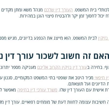
כותלי בית המשפט.
העורך דין שלכם
מנהל משא ומתן מקדים עם
יכול לחסוך זמן יקר ולהבטיח פיצוי הוגן במהירות.
זיקין
לבית המשפט. הוא מייצג את הנפגע בדיונים, מגיש מסמ
האם זה חשוב לשכור עורך דין נ
ף. בחירה ב
עורך דין נזיקין הקרוב אליכם
מעניקה מספר יתרונו
ן חיפאי
מכיר היטב את שופטי בתי המשפט המקומיים, סגנון עב
 הדיונים ועל תוצאתם.
רת אישית עם העורך דין שלו.
משרד עורכי דין בחיפה
מאפשר לו 
ה חשיבות עצומה לחוות דעת של מומחים רפואיים. עורך דין מק