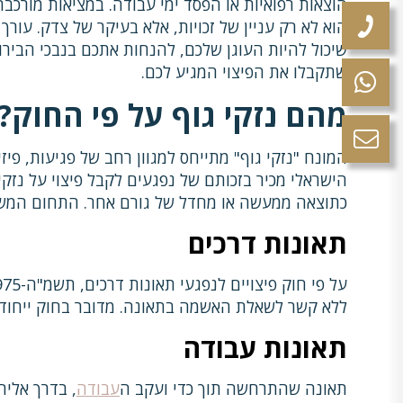
הוצאות רפואיות או הפסד ימי עבודה. במציאות מורכבת 
הוא לא רק עניין של זכויות, אלא בעיקר של צדק. עורך 
שיכול להיות העוגן שלכם, להנחות אתכם בנבכי הביר
שתקבלו את הפיצוי המגיע לכם.
מהם נזקי גוף על פי החוק?
המונח "נזקי גוף" מתייחס למגוון רחב של פגיעות, פיז
הישראלי מכיר בזכותם של נפגעים לקבל פיצוי על נזקי
כתוצאה ממעשה או מחדל של גורם אחר. התחום המשפט
תאונות דרכים
על פי חוק פיצויים לנפגעי תאונות דרכים, תשמ"ה-1975, כל
ללא קשר לשאלת האשמה בתאונה. מדובר בחוק ייחודי,
תאונות עבודה
תאונה שהתרחשה תוך כדי ועקב ה
עבודה
, בדרך אליה