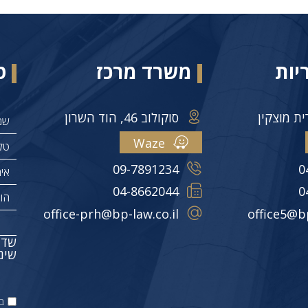
יות
משרד מרכז
ט
סוקולוב 46, הוד השרון
Waze
09-7891234
0
04-8662044
0
office-prh@bp-law.co.il
office5@bp
שדה
שינו
ב