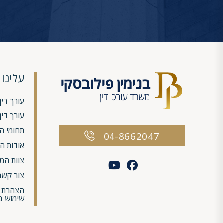
עלינו
עורך דין
עורך די
תחומי ה
04-8662047
אודות ה
צוות המש
צור קשר
הצהרת נג
שימוש ב