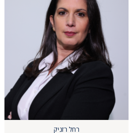
רחל רזניק