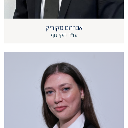
אברהם סקוריק
עו"ד נזקי גוף