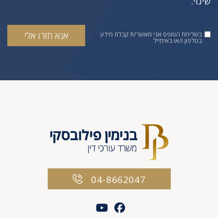
שינוי.
בשליחת הטופס אני מאשר/ת קבלת מידע
בטלפון ו/או באימייל
04-8662047