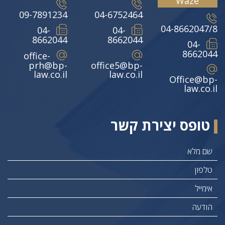
Waze
09-7891234
04-6752464
04-8662047/8
04-
04-
8662044
8662044
04-
8662044
office-
prh@bp-
office5@bp-
law.co.il
law.co.il
Office@bp-
law.co.il
טופס יצירת קשר