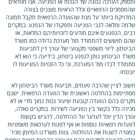
ותספק הערכה נכונה של הנכות או הפגיעה. אנו מוודאים
שהמסמכים הרפואיים וכלל הראיות מוצגים בצורה
המדויקת ביותר על מנת שהוועדה הרפואית תקבל תמונה
שלמה ומלאה לגבי הפגיעה ותפקודו של הנפגע. במקרים
רבים, הנפגעים אינם מודעים לזכויותיהם המלאות, או
שהם חוששים להתמודד מול מערכת גדולה כמו משרד
הביטחון. ליווי משפטי מקצועי של עורך דין לתביעות
משרד הביטחון נותן לנפגע ביטחון, בידיעה כי הוא לא
מתמודד לבדו מול המערכת, וכי כל הזכויות המגיעות לו
יובטחו.
חשוב לציין שהרבה פעמים, תביעות משרד הביטחון לא
מסתיימות בהחלטה ראשונית של הוועדה הרפואית. ישנם
מקרים בהם הוועדה קובעת שיעור נכות נמוך מדי או לא
מכירה כלל בקשר בין הפגיעה לשירות. במקרים כאלה,
עורך הדין יוכל לערער על ההחלטה, להגיש בקשות
לוועדות רפואיות נוספות או אף לפנות לערכאות משפטיות
במטרה לשנות את ההחלטה. צוות משרדנו המיומן מכיר
ויודע להיערך למקרים בהם יש צורך בהבאת ראיות נוספות